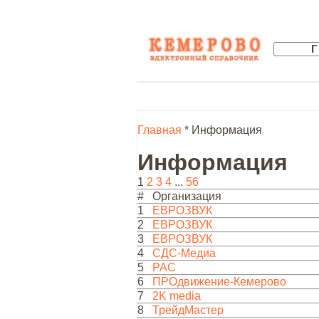
Главная
* Информация
Информация
1
2
3
4
...
56
#
Организация
1
ЕВРОЗВУК
2
ЕВРОЗВУК
3
ЕВРОЗВУК
4
СДС-Медиа
5
РАС
6
ПРОдвижение-Кемерово
7
2K media
8
ТрейдМастер