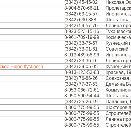
(3842) 45-45-02
Николая Ос
8-904-570-66-11
Пролетарск
(3842) 63-15-57
Институтска
(3842) 630-888
Шестакова,
(3842) 59-57-70
Ленина про
8-923-523-15-16
Тухачевског
8-961-709-19-99
Космическа
(3842) 33-75-57
Кузнецкий п
(3842) 33-01-61
Советский п
8-913-439-68-96
Институтска
(3842) 33-36-16
Ленина про
ское Бюро Кузбасса
(3842) 39-05-05
Кузнецкий п
8-913-123-53-83
Красная, 1
(3842) 76-86-26
Совхозная,
(3842) 77-37-53
Демьяна Бе
8-953-066-71-61
Коммунисти
8-950-590-54-44
Шестакова,
(3842) 35-26-19
Павленко, 
8-800-775-99-55
Шахтёров п
8-800-775-99-55
Строителей
8-800-775-99-55
Ленина про
8-800-775-99-55
Строителей