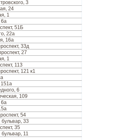
тровского, 3
ая, 24
я, 1
 6а
спект, 51Б
о, 22а
я, 16а
роспект, 33д
роспект, 27
я, 1
спект, 113
роспект, 121 к1
9а
 151а
дного, 6
ческая, 109
 6а
15а
роспект, 54
 бульвар, 33
спект, 35
 бульвар, 11