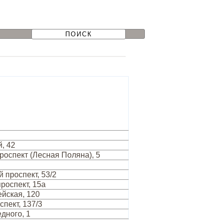
, 42
роспект (Лесная Поляна), 5
 проспект, 53/2
роспект, 15а
йская, 120
пект, 137/3
дного, 1