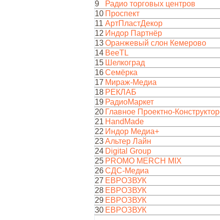
9
Радио торговых центров
10
Проспект
11
АртПластДекор
12
Индор Партнёр
13
Оранжевый слон Кемерово
14
BeeTL
15
Шелкоград
16
Семёрка
17
Мираж-Медиа
18
РЕКЛАБ
19
РадиоМаркет
20
Главное Проектно-Конструктор
21
HandMadе
22
Индор Медиа+
23
Альтер Лайн
24
Digital Group
25
PROMO MERCH MIX
26
СДС-Медиа
27
ЕВРОЗВУК
28
ЕВРОЗВУК
29
ЕВРОЗВУК
30
ЕВРОЗВУК