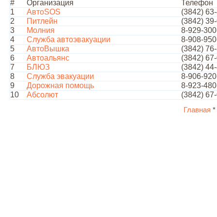
#
Организация
Телефон
1
АвтоSOS
(3842) 63
2
Питлейн
(3842) 39
3
Молния
8-929-300
4
Служба автоэвакуации
8-908-950
5
АвтоВышка
(3842) 76
6
Автоальянс
(3842) 67
7
БЛЮЗ
(3842) 44
8
Служба эвакуации
8-906-920
9
Дорожная помощь
8-923-480
10
Абсолют
(3842) 67
Главная