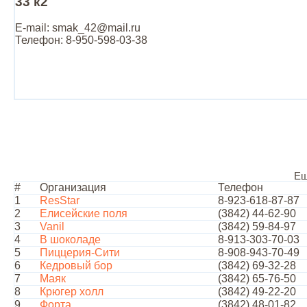
33 к2
E-mail: smak_42@mail.ru
Телефон: 8-950-598-03-38
Ещ
#
Организация
Телефон
1
ResStar
8-923-618-87-87
2
Елисейские поля
(3842) 44-62-90
3
Vanil
(3842) 59-84-97
4
В шоколаде
8-913-303-70-03
5
Пиццерия-Сити
8-908-943-70-49
6
Кедровый бор
(3842) 69-32-28
7
Маяк
(3842) 65-76-50
8
Крюгер холл
(3842) 49-22-20
9
Форта
(3842) 48-01-82