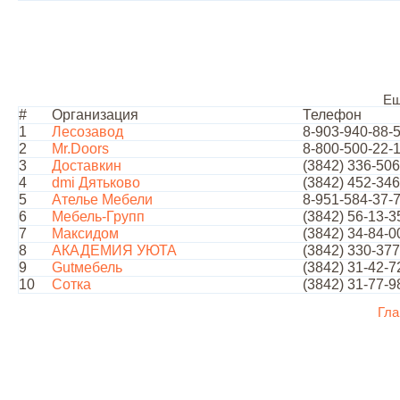
Ещ
#
Организация
Телефон
1
Лесозавод
8-903-940-88-
2
Mr.Doors
8-800-500-22-
3
Доставкин
(3842) 336-506
4
dmi Дятьково
(3842) 452-346
5
Ателье Мебели
8-951-584-37-
6
Мебель-Групп
(3842) 56-13-3
7
Максидом
(3842) 34-84-0
8
АКАДЕМИЯ УЮТА
(3842) 330-377
9
Gutмебель
(3842) 31-42-7
10
Сотка
(3842) 31-77-9
Гла