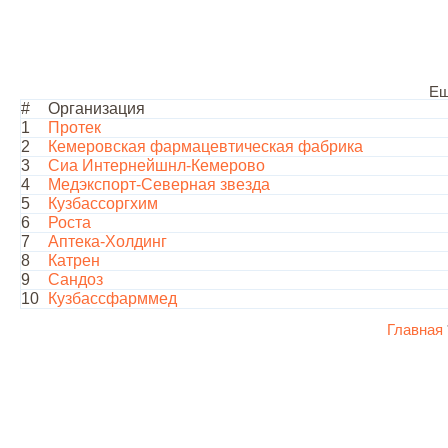
Ещ
#
Организация
1
Протек
2
Кемеровская фармацевтическая фабрика
3
Сиа Интернейшнл-Кемерово
4
Медэкспорт-Северная звезда
5
Кузбассоргхим
6
Роста
7
Аптека-Холдинг
8
Катрен
9
Сандоз
10
Кузбассфарммед
Главная