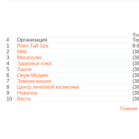
Ещ
#
Организация
Те
1
Роял Тай Spa
8-
2
Мёd
(3
3
Мегаполис
(3
4
Здоровье плюс
(3
5
Лаоли
(3
6
Овум-Медико
(3
7
Зимняя вишня
(3
8
Центр лечебной косметики
(3
9
Новелла
(3
10
Веста
(3
Главная