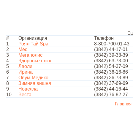
Ещ
#
Организация
Телефон
1
Роял Тай Spa
8-800-700-01-43
2
Мёd
(3842) 44-17-01
3
Мегаполис
(3842) 39-33-39
4
Здоровье плюс
(3842) 63-73-00
5
Лаоли
(3842) 54-37-09
6
Ирина
(3842) 36-16-86
7
Овум-Медико
(3842) 36-73-89
8
Зимняя вишня
(3842) 37-69-69
9
Новелла
(3842) 44-16-44
10
Веста
(3842) 76-82-27
Главная