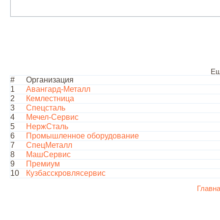
Ещ
#
Организация
1
Авангард-Металл
2
Кемлестница
3
Спецсталь
4
Мечел-Сервис
5
НержСталь
6
Промышленное оборудование
7
СпецМеталл
8
МашСервис
9
Премиум
10
Кузбасскровлясервис
Главн