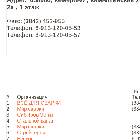
Адрес: 656000, Кемерово , Камышинская 2
2а , 1 этаж
Факс: (3842) 452-955
Телефон: 8-913-120-05-53
Телефон: 8-913-120-05-57
Ещ
#
Организация
Те
1
ВСЁ ДЛЯ СВАРКИ
(38
2
Мир сварки
(38
3
СибПромМетиз
4
Стальной канат
5
Мир сварки
(38
6
Стройсервис
(38
7
Ресурс
8-9