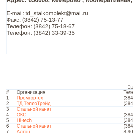
Адрес: 656000, Кемерово , Кооперативная,
E-mail: td_stalkomplekt@mail.ru
Факс: (3842) 75-13-77
Телефон: (3842) 75-18-67
Телефон: (3842) 33-39-35
Ещ
#
Организация
Тел
1
Промгортех
(384
2
ТД ТеплоТрейд
(384
3
Стальной канат
4
ОКС
(384
5
Hi-tech
(384
6
Стальной канат
(384
7
Алтон
8-90