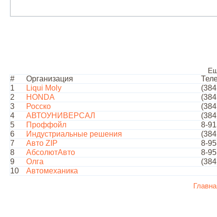
Ещ
#
Организация
Тел
1
Liqui Moly
(384
2
HONDA
(384
3
Росско
(384
4
АВТОУНИВЕРСАЛ
(384
5
Проффойл
8-91
6
Индустриальные решения
(384
7
Авто ZIP
8-95
8
АбсолютАвто
8-95
9
Олга
(384
10
Автомеханика
Главна