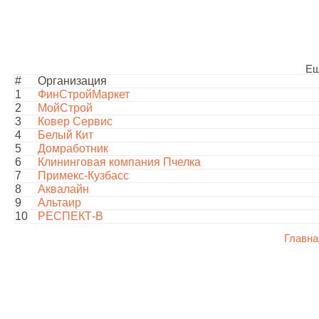
Ещ
#
Организация
1
ФинСтройМаркет
2
МойСтрой
3
Ковер Сервис
4
Белый Кит
5
Домработник
6
Клининговая компания Пчелка
7
Примекс-Кузбасс
8
Аквалайн
9
Альтаир
10
РЕСПЕКТ-В
Главна