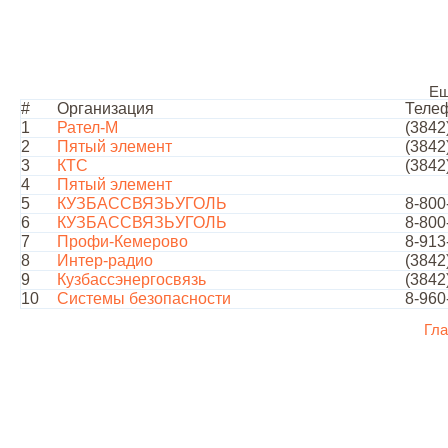
Ещ
#
Организация
Теле
1
Рател-М
(3842
2
Пятый элемент
(3842
3
КТС
(3842
4
Пятый элемент
5
КУЗБАССВЯЗЬУГОЛЬ
8-800
6
КУЗБАССВЯЗЬУГОЛЬ
8-800
7
Профи-Кемерово
8-913
8
Интер-радио
(3842
9
Кузбассэнергосвязь
(3842
10
Системы безопасности
8-960
Гла