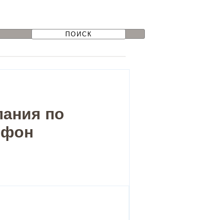
пания по
ефон