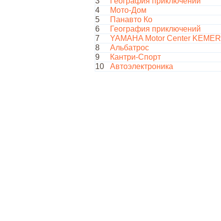
3
География приключений
4
Мото-Дом
5
Панавто Ко
6
География приключений
7
YAMAHA Motor Center KEME
8
Альбатрос
9
Кантри-Спорт
10
Автоэлектроника