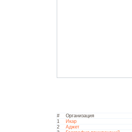
#
Организация
1
Икар
2
Аджет