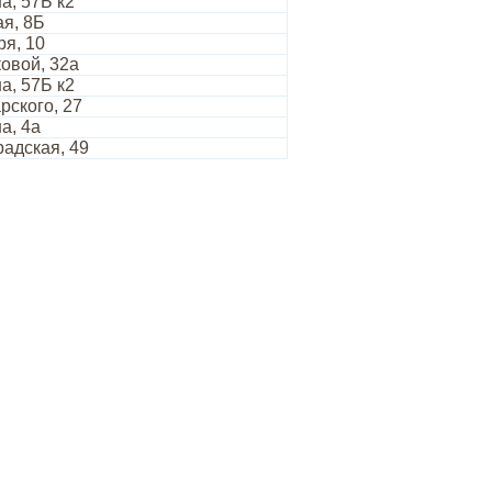
а, 57Б к2
ая, 8Б
ря, 10
овой, 32а
а, 57Б к2
рского, 27
а, 4а
радская, 49