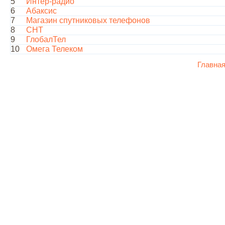
5
Интер-радио
6
Абаксис
7
Магазин спутниковых телефонов
8
СНТ
9
ГлобалТел
10
Омега Телеком
Главна