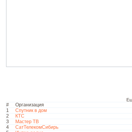
Ещ
#
Организация
1
Спутник в дом
2
КТС
3
Мастер ТВ
4
СатТелекомСибирь