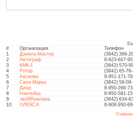
Ещ
#
Организация
Телефон
1
Данила-Мастер
(3842) 366-2
2
Автограф
8-923-607-95
3
КМК-1
(3842) 570-9
4
Ротор
(3842) 65-76
5
Аксиома
8-951-171-78
6
Своя Марка
(3842) 58-08
7
Диод
8-950-266-73
8
Наклейка
8-950-581-15
9
твоЯRеклама
(3842) 634-6
10
ОЛЕКСА
8-908-950-69
Главная