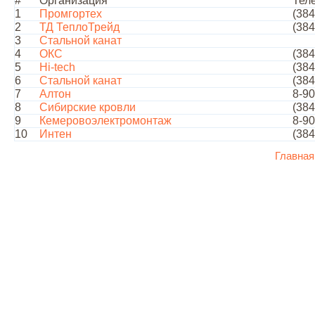
#
Организация
Тел
1
Промгортех
(384
2
ТД ТеплоТрейд
(384
3
Стальной канат
4
ОКС
(384
5
Hi-tech
(384
6
Стальной канат
(384
7
Алтон
8-90
8
Сибирские кровли
(384
9
Кемеровоэлектромонтаж
8-90
10
Интен
(384
Главная