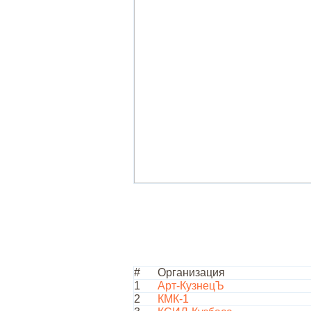
#
Организация
1
Арт-КузнецЪ
2
КМК-1