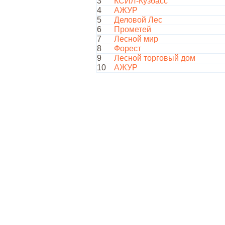
3
КСИЛ-Кузбасс
4
АЖУР
5
Деловой Лес
6
Прометей
7
Лесной мир
8
Форест
9
Лесной торговый дом
10
АЖУР