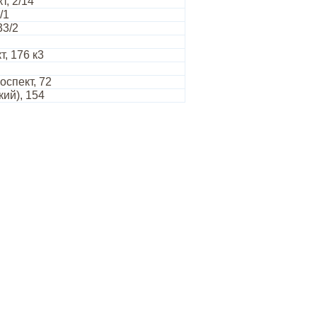
т, 2/14
/1
33/2
т, 176 к3
спект, 72
ий), 154