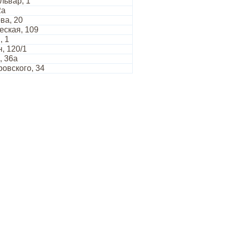
львар, 1
2а
ва, 20
еская, 109
, 1
, 120/1
, 36а
овского, 34