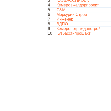
3
КУЗБАССПРОЕКТ
4
Кемеровжелдорпроект
5
G&M
6
Меркурий Строй
7
Инженер
8
ВДПО
9
Кемеровогражданстрой
10
Кузбассгипрошахт