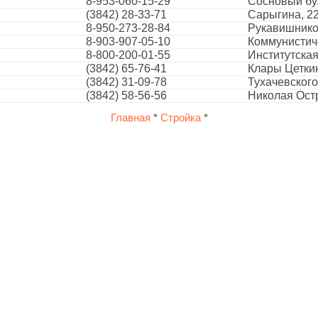
8-953-060-15-29
Сосновый бу
(3842) 28-33-71
Сарыгина, 2
8-950-273-28-84
Рукавишнико
8-903-907-05-10
Коммунистич
8-800-200-01-55
Институтская
(3842) 65-76-41
Клары Цеткин
(3842) 31-09-78
Тухачевского
(3842) 58-56-56
Николая Остр
Главная
*
Стройка
*