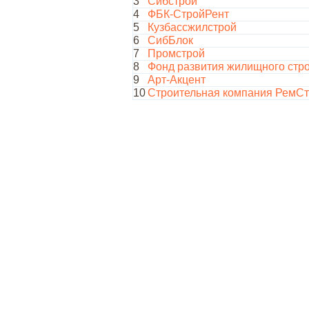
3
Сибстрой
4
ФБК-СтройРент
5
Кузбассжилстрой
6
СибБлок
7
Промстрой
8
Фонд развития жилищного стро
9
Арт-Акцент
10
Строительная компания РемСт