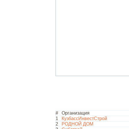
#
Организация
1
КузбассИнвестСтрой
2
РОДНОЙ ДОМ