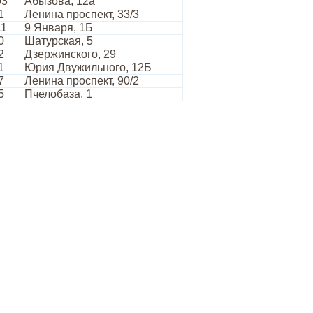
03
Абызова, 12а
1
Ленина проспект, 33/3
11
9 Января, 1Б
0
Шатурская, 5
2
Дзержинского, 29
1
Юрия Двужильного, 12Б
7
Ленина проспект, 90/2
5
Пчелобаза, 1