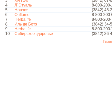
3
ХИТЭК
(3842) 67-
4
Л`Этуаль
8-800-200-
5
Новэкс
(3842) 45-
6
Oriflame
8-800-200-
7
Herbalife
8-800-200-
8
Иль де Ботэ
(3842) 34-
9
Herbalife
8-800-200-
10
Сибирское здоровье
(3842) 36-
Глав