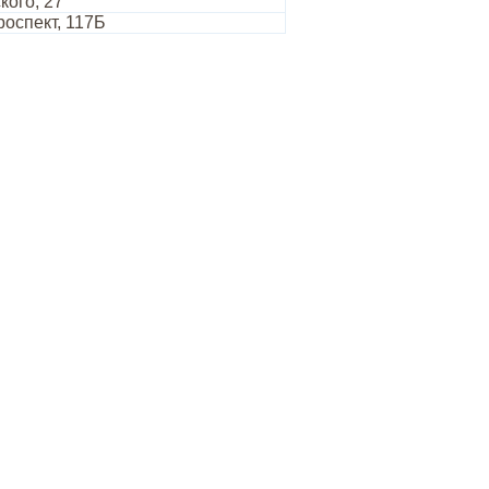
кого, 27
оспект, 117Б