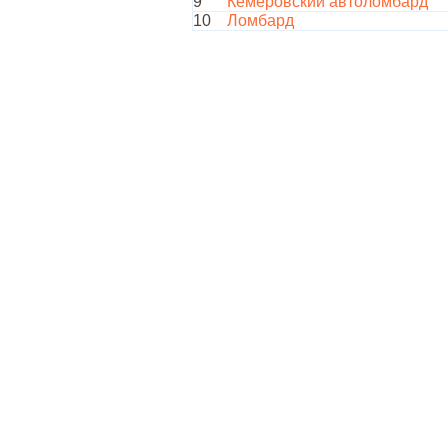
9
Кемеровский автоломбард
10
Ломбард