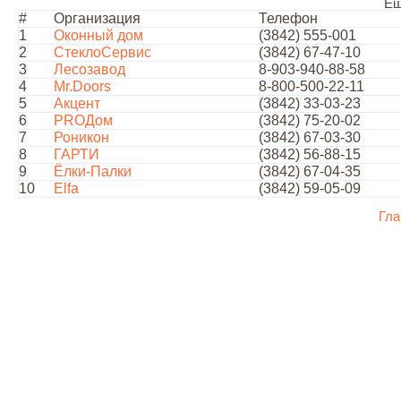
Ещ
#
Организация
Телефон
1
Оконный дом
(3842) 555-001
2
СтеклоСервис
(3842) 67-47-10
3
Лесозавод
8-903-940-88-58
4
Mr.Doors
8-800-500-22-11
5
Акцент
(3842) 33-03-23
6
PROДом
(3842) 75-20-02
7
Роникон
(3842) 67-03-30
8
ГАРТИ
(3842) 56-88-15
9
Ёлки-Палки
(3842) 67-04-35
10
Elfa
(3842) 59-05-09
Гла