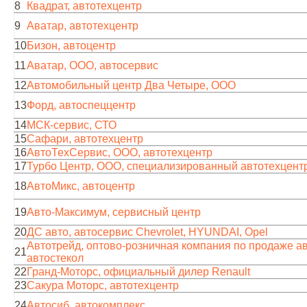
8
Квадрат, автотехцентр
9
Аватар, автотехцентр
10
Бизон, автоцентр
11
Аватар, ООО, автосервис
12
Автомобильный центр Два Четыре, ООО
13
Форд, автоспеццентр
14
МСК-сервис, СТО
15
Сафари, автотехцентр
16
АвтоТехСервис, ООО, автотехцентр
17
Турбо Центр, ООО, специализированный автотехцентр
18
АвтоМикс, автоцентр
19
Авто-Максимум, сервисный центр
20
ДС авто, автосервис Chevrolet, HYUNDAI, Opel
Автотрейд, оптово-розничная компания по продаже ав
21
автостекол
22
Гранд-Моторс, официальный дилер Renault
23
Сакура Моторс, автотехцентр
24
Автосиб, автокомплекс