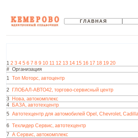
ГЛАВНАЯ
1
2
3
4
5
6
7
8
9
10
11
12
13
14
15
16
17
18
19
20
#
Организация
1
Топ Моторс, автоцентр
2
ГЛОБАЛ-АВТО42, торгово-сервисный центр
3
Нова, автокомплекс
4
БАЗА, автотехцентр
5
Автотехцентр для автомобилей Opel, Chevrolet, Cadill
6
Техлидер Сервис, автотехцентр
7
А Сервис, автокомплекс