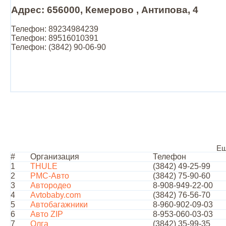
Адрес: 656000, Кемерово , Антипова, 4
Телефон: 89234984239
Телефон: 89516010391
Телефон: (3842) 90-06-90
Ещ
#
Организация
Телефон
1
THULE
(3842) 49-25-99
2
РМС-Авто
(3842) 75-90-60
3
Автородео
8-908-949-22-00
4
Avtobaby.com
(3842) 76-56-70
5
Автобагажники
8-960-902-09-03
6
Авто ZIP
8-953-060-03-03
7
Олга
(3842) 35-99-35