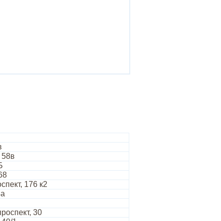
в
 58в
Б
68
спект, 176 к2
4а
роспект, 30