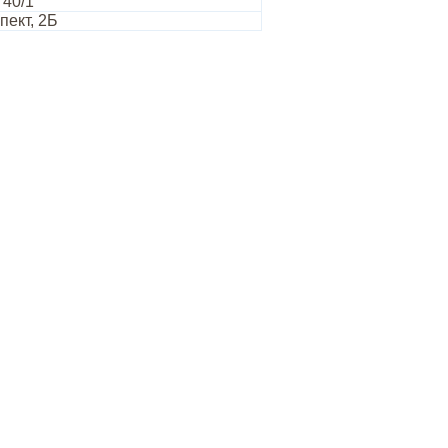
 40/1
пект, 2Б