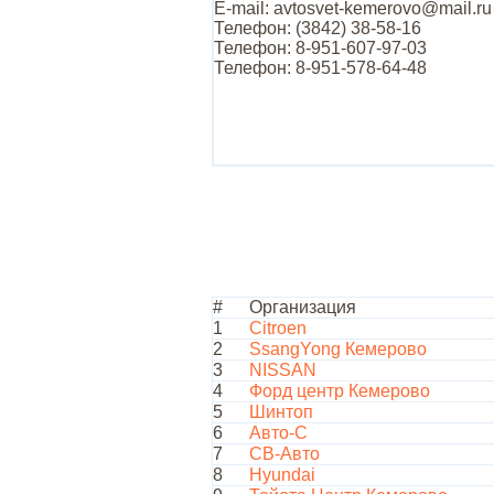
E-mail: avtosvet-kemerovo@mail.ru
Телефон: (3842) 38-58-16
Телефон: 8-951-607-97-03
Телефон: 8-951-578-64-48
#
Организация
1
Citroen
2
SsangYong Кемерово
3
NISSAN
4
Форд центр Кемерово
5
Шинтоп
6
Авто-С
7
СВ-Авто
8
Hyundai