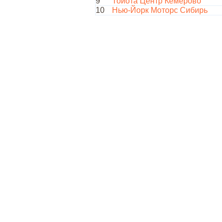
9
Тойота Центр Кемерово
10
Нью-Йорк Моторс Сибирь