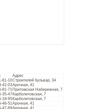
н
Адрес
1-81-10
Строителей бульвар, 34
8-42-03
Арочная, 41
6-81-71
Притомская Набережная, 7
5-35-47
Карболитовская, 7
6-18-95
Карболитовская, 7
6-46-51
Арочная, 41
5-47-89
Арочная, 41