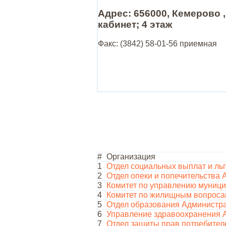
Адрес: 656000, Кемерово , 
кабинет; 4 этаж
Факс: (3842) 58-01-56 приемная
#
Организация
1
Отдел социальных выплат и льг
2
Отдел опеки и попечительства 
3
Комитет по управлению муниц
4
Комитет по жилищным вопроса
5
Отдел образования Администра
6
Управление здравоохранения А
7
Отдел защиты прав потребител