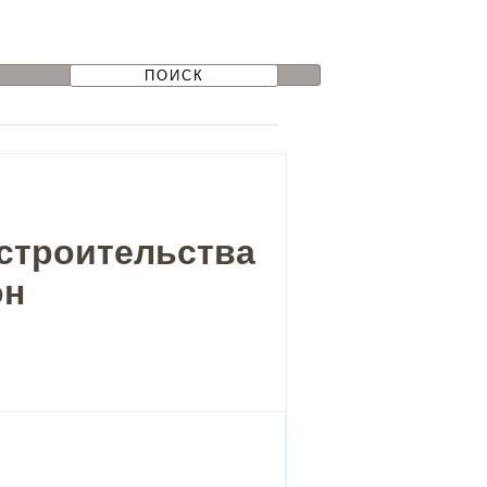
остроительства
он