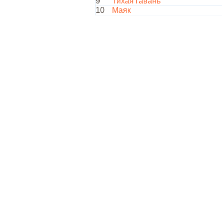
9
Тихая гавань
10
Маяк