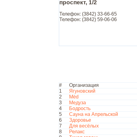
проспект, 1/2
Телефон: (3842) 33-66-65
Телефон: (3842) 59-06-06
#
Организация
1
Ягуновский
2
Мёd
3
Медуза
4
Бодрость
5
Сауна на Апрельской
6
Здоровье
7
Для весёлых
8
Релакс