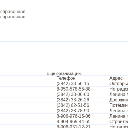
 справочная
 справочная
Еще организации:
Телефон
Адрес
(3842) 33-56-15
Октябрьс
8-950-578-55-88
Ноградск
(3842) 33-06-60
Ленина п
(3842) 33-26-26
Дзержин
(3842) 62-51-56
Потёмки
(3842) 28-78-90
Ленина п
8-906-976-15-06
Ленина п
8-904-969-44-65
Строите
8-906-931-12-21
Ноградск