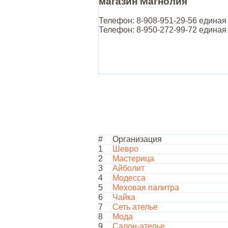
магазин Магнолия
Телефон: 8-908-951-29-56 единая
Телефон: 8-950-272-99-72 единая
#
Организация
1
Шевро
2
Мастерица
3
Айболит
4
Модесса
5
Меховая палитра
6
Чайка
7
Сеть ателье
8
Мода
9
Салон-ателье