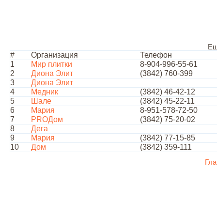
Ещ
#
Организация
Телефон
1
Мир плитки
8-904-996-55-61
2
Диона Элит
(3842) 760-399
3
Диона Элит
4
Медник
(3842) 46-42-12
5
Шале
(3842) 45-22-11
6
Мария
8-951-578-72-50
7
PROДом
(3842) 75-20-02
8
Дега
9
Мария
(3842) 77-15-85
10
Дом
(3842) 359-111
Гла