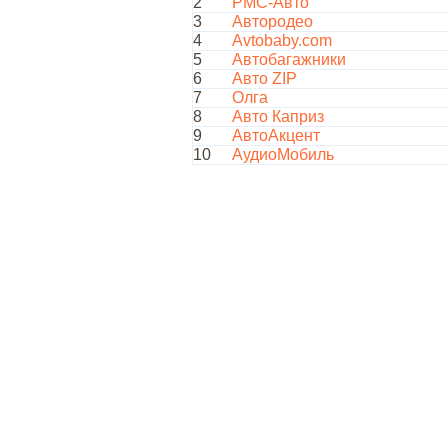
2
РМС-Авто
3
Автородео
4
Avtobaby.com
5
Автобагажники
6
Авто ZIP
7
Олга
8
Авто Каприз
9
АвтоАкцент
10
АудиоМобиль