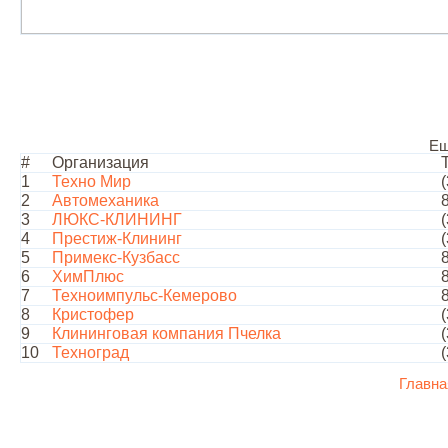
Ещ
#
Организация
1
Техно Мир
2
Автомеханика
3
ЛЮКС-КЛИНИНГ
4
Престиж-Клининг
5
Примекс-Кузбасс
6
ХимПлюс
7
Техноимпульс-Кемерово
8
Кристофер
9
Клининговая компания Пчелка
10
Техноград
Главна