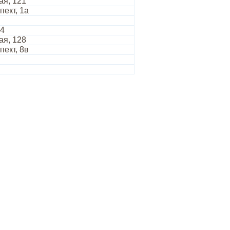
ая, 121
пект, 1а
 4
ая, 128
пект, 8в