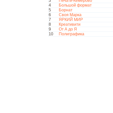
3
Печати-Кемерово
4
Большой формат
5
Борнат
6
Своя Марка
7
ЯРКИЙ МИР
8
Креативити
9
От А до Я
10
Полиграфика