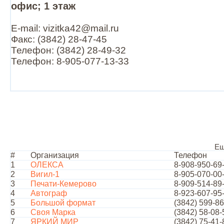
офис; 1 этаж
E-mail: vizitka42@mail.ru
Факс: (3842) 28-47-45
Телефон: (3842) 28-49-32
Телефон: 8-905-077-13-33
Ещ
#
Организация
Телефон
1
ОЛЕКСА
8-908-950-69
2
Вигил-1
8-905-070-00
3
Печати-Кемерово
8-909-514-89
4
Автограф
8-923-607-95
5
Большой формат
(3842) 599-8
6
Своя Марка
(3842) 58-08-
7
ЯРКИЙ МИР
(3842) 75-41-