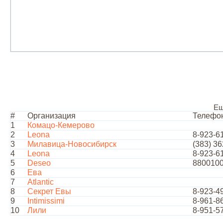
Ещ
#
Организация
Телефо
1
Комацо-Кемерово
2
Leona
8-923-6
3
Милавица-Новосибирск
(383) 36
4
Leona
8-923-6
5
Deseo
880010
6
Ева
7
Atlantic
8
Секрет Евы
8-923-4
9
Intimissimi
8-961-8
10
Лили
8-951-5