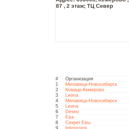
87 , 2 этаж; ТЦ Север
#
Организация
1
Милавица-Новосибирск
2
Комацо-Кемерово
3
Leona
4
Милавица-Новосибирск
5
Leona
6
Deseo
7
Ева
8
Секрет Евы
9
Intimissimi