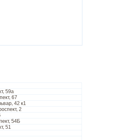
т, 59а
пект, 67
ьвар, 42 к1
оспект, 2
6
ект, 54Б
т, 51