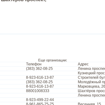
Еще организации:
Телефон
Адрес
(383) 362-08-25
Ленина проспек
Кузнецкий прос
8-923-616-13-87
Строителей бул
(383) 362-08-25
Молодёжный пр
8-923-616-13-87
Марковцева, 2
88001008333
Шахтёров просп
Ленина проспек
8-923-499-22-44
8-961-865-75-75
Весенняя, 15