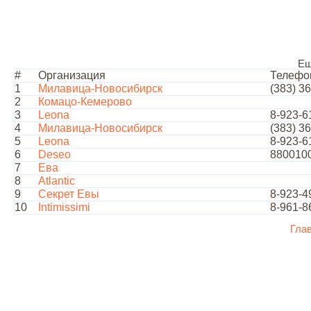
Ещ
#
Организация
Телефо
1
Милавица-Новосибирск
(383) 3
2
Комацо-Кемерово
3
Leona
8-923-6
4
Милавица-Новосибирск
(383) 3
5
Leona
8-923-6
6
Deseo
880010
7
Ева
8
Atlantic
9
Секрет Евы
8-923-4
10
Intimissimi
8-961-8
Гла